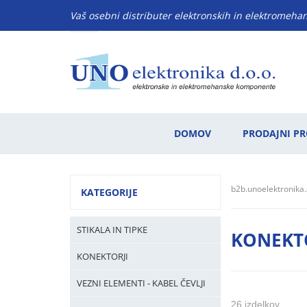
Vaš osebni distributer elektronskih in elektromeh
DOMOV
PRODAJNI P
b2b.unoelektronika.
KATEGORIJE
STIKALA IN TIPKE
KONEKTO
KONEKTORJI
VEZNI ELEMENTI - KABEL ČEVLJI
26 izdelkov