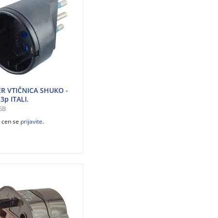
R VTIČNICA SHUKO -
3p ITALI.
6B
z cen se
prijavite
.