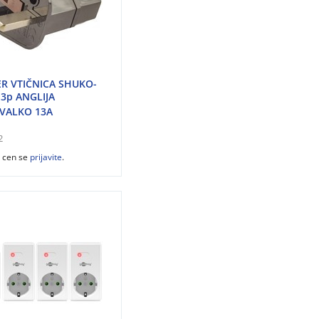
R VTIČNICA SHUKO-
 3p ANGLIJA
VALKO 13A
2
z cen se
prijavite
.