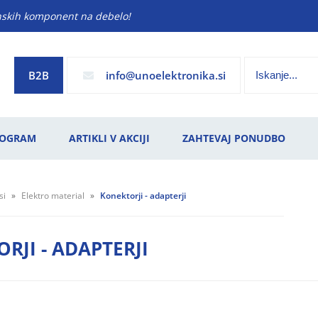
anskih komponent na debelo!
B2B
info
unoelektronika.si
ROGRAM
ARTIKLI V AKCIJI
ZAHTEVAJ PONUDBO
si
Elektro material
Konektorji - adapterji
RJI - ADAPTERJI