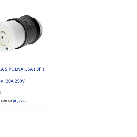
A 5 POLNA USA ( 3f. )
0V, 20A 250V
1
z cen se
prijavite
.