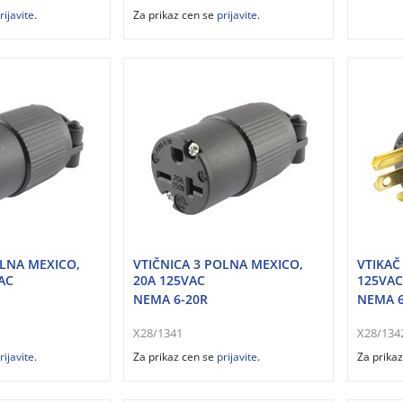
rijavite
.
Za prikaz cen se
prijavite
.
OLNA MEXICO,
VTIČNICA 3 POLNA MEXICO,
VTIKAČ
AC
20A 125VAC
125VAC
NEMA 6-20R
NEMA 6
X28/1341
X28/134
rijavite
.
Za prikaz cen se
prijavite
.
Za prika