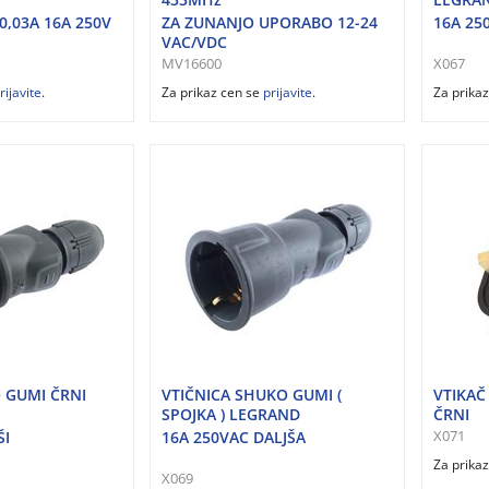
0,03A 16A 250V
ZA ZUNANJO UPORABO 12-24
16A 250
VAC/VDC
MV16600
X067
rijavite
.
Za prikaz cen se
prijavite
.
Za prika
 GUMI ČRNI
VTIČNICA SHUKO GUMI (
VTIKAČ 
SPOJKA ) LEGRAND
ČRNI
X071
ŠI
16A 250VAC DALJŠA
Za prika
X069