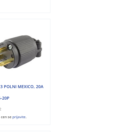
 3 POLNI MEXICO, 20A
-20P
2
z cen se
prijavite
.