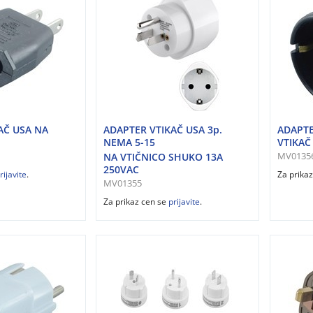
AČ USA NA
ADAPTER VTIKAČ USA 3p.
ADAPTE
NEMA 5-15
VTIKAČ 
MV0135
NA VTIČNICO SHUKO 13A
250VAC
rijavite
.
Za prika
MV01355
Za prikaz cen se
prijavite
.