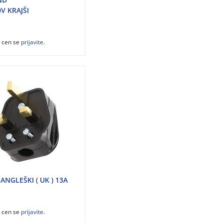
V KRAJŠI
z cen se
prijavite
.
ANGLEŠKI ( UK ) 13A
z cen se
prijavite
.