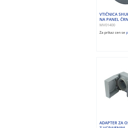
VTIČNICA SH
NA PANEL ČR
MV01400
Za prikaz cen se
p
ADAPTER ZA O
Z VGRAJENIM