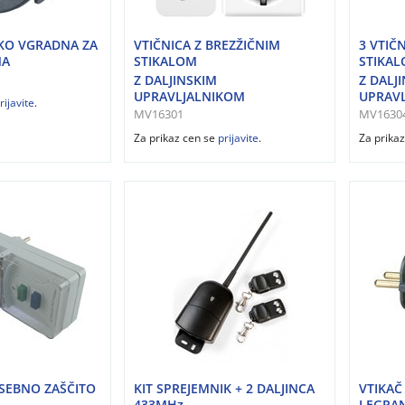
UKO VGRADNA ZA
VTIČNICA Z BREZŽIČNIM
3 VTIČ
NA
STIKALOM
STIKA
Z DALJINSKIM
Z DALJ
UPRAVLJALNIKOM
UPRAV
rijavite
.
MV16301
MV1630
Za prikaz cen se
prijavite
.
Za prika
SEBNO ZAŠČITO
KIT SPREJEMNIK + 2 DALJINCA
VTIKAČ
433MHz
LEGRA