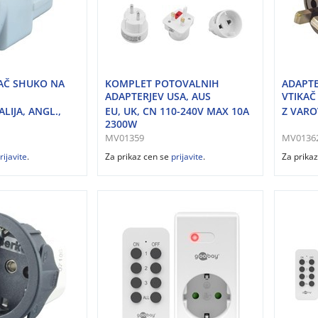
AČ SHUKO NA
KOMPLET POTOVALNIH
ADAPTE
ADAPTERJEV USA, AUS
VTIKAČ
ALIJA, ANGL.,
EU, UK, CN 110-240V MAX 10A
Z VARO
2300W
MV01359
MV0136
rijavite
.
Za prikaz cen se
prijavite
.
Za prika