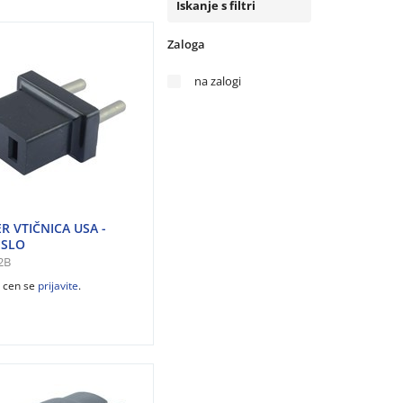
Iskanje s filtri
Zaloga
na zalogi
R VTIČNICA USA -
 SLO
2B
z cen se
prijavite
.