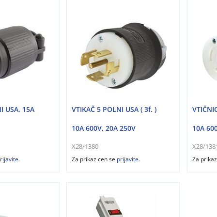
I USA, 15A
VTIKAČ 5 POLNI USA ( 3f. )
VTIČNIC
10A 600V, 20A 250V
10A 60
X28/1380
X28/138
rijavite
.
Za prikaz cen se
prijavite
.
Za prika