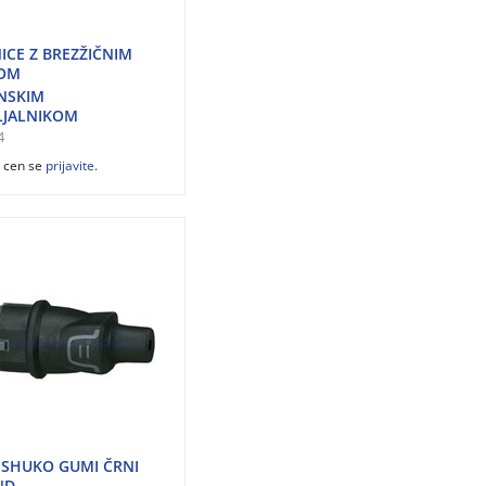
NICE Z BREZŽIČNIM
LOM
INSKIM
LJALNIKOM
4
z cen se
prijavite
.
 SHUKO GUMI ČRNI
ND