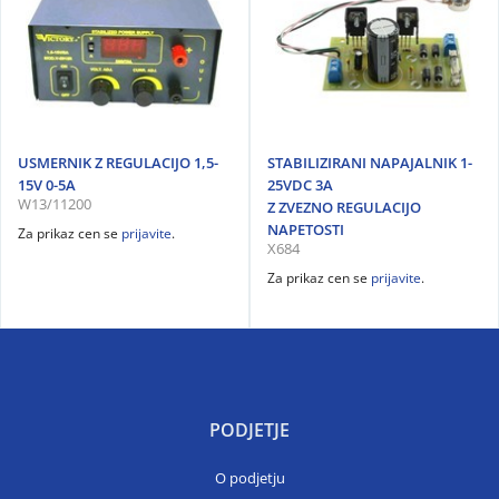
USMERNIK Z REGULACIJO 1,5-
STABILIZIRANI NAPAJALNIK 1-
15V 0-5A
25VDC 3A
W13/11200
Z ZVEZNO REGULACIJO
NAPETOSTI
Za prikaz cen se
prijavite
.
X684
Za prikaz cen se
prijavite
.
PODJETJE
O podjetju