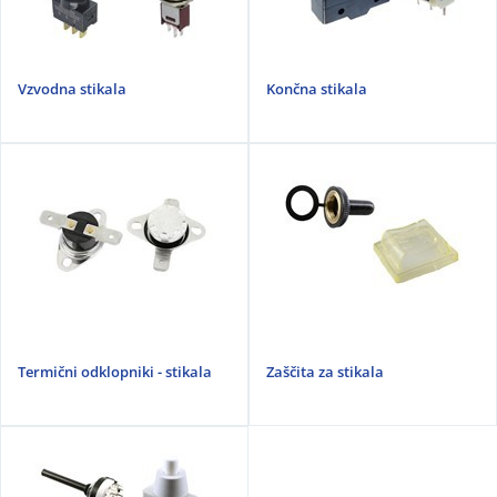
Vzvodna stikala
Končna stikala
Termični odklopniki - stikala
Zaščita za stikala