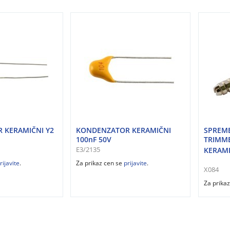
 KERAMIČNI Y2
KONDENZATOR KERAMIČNI
SPREM
100nF 50V
TRIMME
E3/2135
KERAMI
rijavite
.
Za prikaz cen se
prijavite
.
X084
Za prika