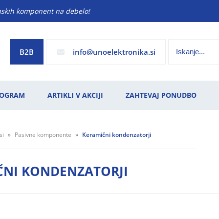
anskih komponent na debelo!
B2B
info
unoelektronika.si
ROGRAM
ARTIKLI V AKCIJI
ZAHTEVAJ PONUDBO
si
Pasivne komponente
Keramični kondenzatorji
ČNI KONDENZATORJI