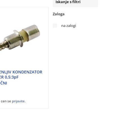
Iskanje s filtri
Zaloga
na zalogi
ENLJIV KONDENZATOR
R 0,5:3pF
ČNI
z cen se
prijavite
.