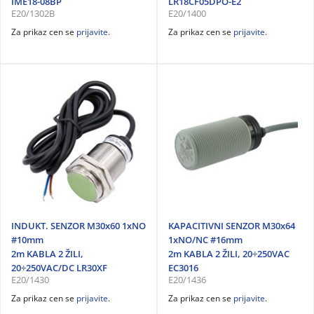
IME18-08BP
LR18CF05DPO-E2
E20/1302B
E20/1400
Za prikaz cen se
prijavite
.
Za prikaz cen se
prijavite
.
INDUKT. SENZOR M30x60 1xNO
KAPACITIVNI SENZOR M30x64
#10mm
1xNO/NC #16mm
2m KABLA 2 ŽILI,
2m KABLA 2 ŽILI, 20÷250VAC
20÷250VAC/DC LR30XF
EC3016
E20/1430
E20/1436
Za prikaz cen se
prijavite
.
Za prikaz cen se
prijavite
.