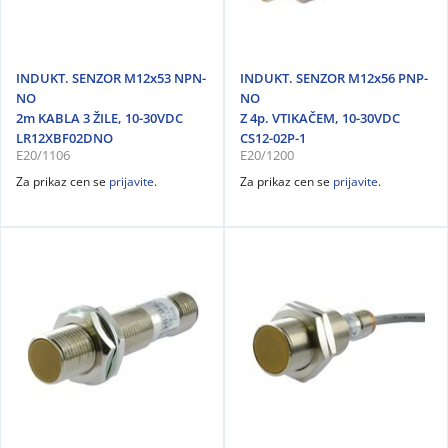
INDUKT. SENZOR M12x53 NPN-
INDUKT. SENZOR M12x56 PNP-
NO
NO
2m KABLA 3 ŽILE, 10-30VDC
Z 4p. VTIKAČEM, 10-30VDC
LR12XBF02DNO
CS12-02P-1
E20/1106
E20/1200
Za prikaz cen se
prijavite
.
Za prikaz cen se
prijavite
.