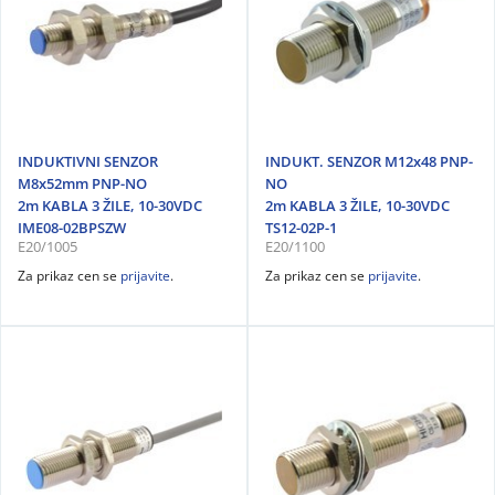
INDUKTIVNI SENZOR
INDUKT. SENZOR M12x48 PNP-
M8x52mm PNP-NO
NO
2m KABLA 3 ŽILE, 10-30VDC
2m KABLA 3 ŽILE, 10-30VDC
IME08-02BPSZW
TS12-02P-1
E20/1005
E20/1100
Za prikaz cen se
prijavite
.
Za prikaz cen se
prijavite
.