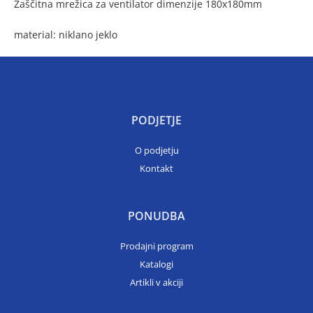
Zaščitna mrežica za ventilator dimenzije 180x180mm
material: niklano jeklo
PODJETJE
O podjetju
Kontakt
PONUDBA
Prodajni program
Katalogi
Artikli v akciji