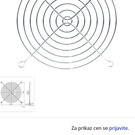
Za prikaz cen se
prijavite
.