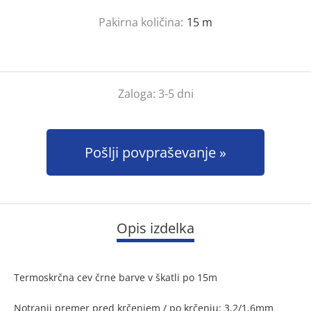
Pakirna količina:
15
m
Zaloga:
3-5 dni
Pošlji povpraševanje
Opis izdelka
Termoskrčna cev črne barve v škatli po 15m
Notranji premer pred krčenjem / po krčenju: 3,2/1,6mm