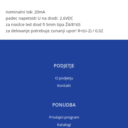
nominalni tok: 20mA
padec napetosti U na diodi: 2,6VDC
za nosilce led diod fi 5mm tipa Ž4/8165
za delovanje potrebuje zunanji upor! R=(U-2) / 0,02
PODJETJE
O podjetju
Kontakt
PONUDBA
Prodajni program
Katalogi