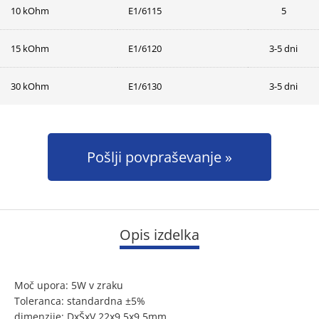
10 kOhm
E1/6115
5
15 kOhm
E1/6120
3-5 dni
30 kOhm
E1/6130
3-5 dni
Pošlji povpraševanje
Opis izdelka
Moč upora: 5W v zraku
Toleranca: standardna ±5%
dimenzije: DxŠxV 22x9,5x9,5mm