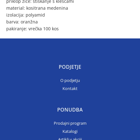
priklop žice: stiskanje s kleščami
material: kositrana medenina
izolacija: polyamid
barva: oranžna
pakiranje: vrečka 100 kos
PODJETJE
O podjetju
Kontakt
PONUDBA
Prodajni program
Katalogi
Artikli v akciji