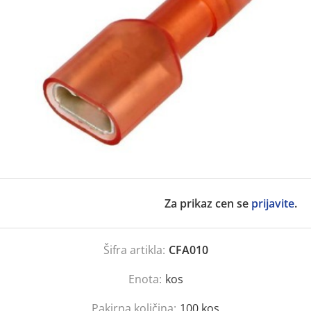
Za prikaz cen se
prijavite
.
Šifra artikla:
CFA010
Enota:
kos
Pakirna količina:
100
kos