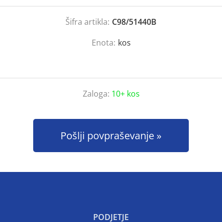
Šifra artikla:
C98/51440B
Enota:
kos
Zaloga:
10+ kos
Pošlji povpraševanje
PODJETJE