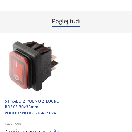
Poglej tudi
STIKALO 2 POLNO Z LUČKO
RDEČE 30x35mm
VODOTESNO IP65 16A 250VAC
C4/7155R
Za prikaz cen se
prijavite
.