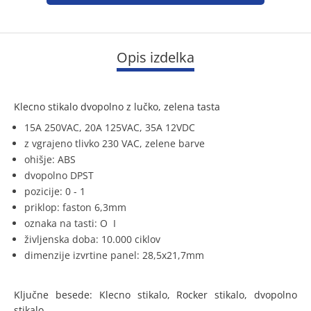
Opis izdelka
Klecno stikalo dvopolno z lučko, zelena tasta
15A 250VAC, 20A 125VAC, 35A 12VDC
z vgrajeno tlivko 230 VAC, zelene barve
ohišje: ABS
dvopolno DPST
pozicije: 0 - 1
priklop: faston 6,3mm
oznaka na tasti: O I
življenska doba: 10.000 ciklov
dimenzije izvrtine panel: 28,5x21,7mm
Ključne besede: Klecno stikalo, Rocker stikalo, dvopolno
stikalo