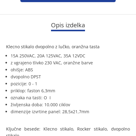
Opis izdelka
Klecno stikalo dvopolno z lučko, oranžna tasta
15A 250VAC, 20A 125VAC, 35A 12VDC
z vgrajeno tlivko 230 VAC, oranžne barve
ohišje: ABS
dvopolno DPST
pozicije: 0 - 1
priklop: faston 6,3mm
oznaka na tasti: O I
življenska doba: 10.000 ciklov
dimenzije izvrtine panel: 28,5x21,7mm
Ključne besede: Klecno stikalo, Rocker stikalo, dvopolno
stikalo