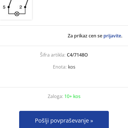
Za prikaz cen se
prijavite
.
Šifra artikla:
C4/7148O
Enota:
kos
Zaloga:
10+ kos
Pošlji povpraševanje