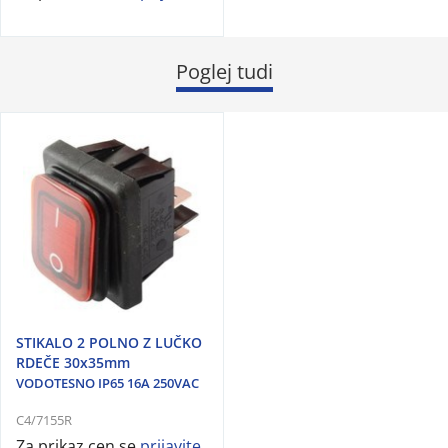
Poglej tudi
STIKALO 2 POLNO Z LUČKO
RDEČE 30x35mm
VODOTESNO IP65 16A 250VAC
C4/7155R
Za prikaz cen se
prijavite
.