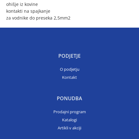
ohišje iz kovine
kontakti na spajkanje
za vodnike do preseka 2,5mm2
PODJETJE
O podjetju
Kontakt
PONUDBA
Prodajni program
Katalogi
Artikli v akciji