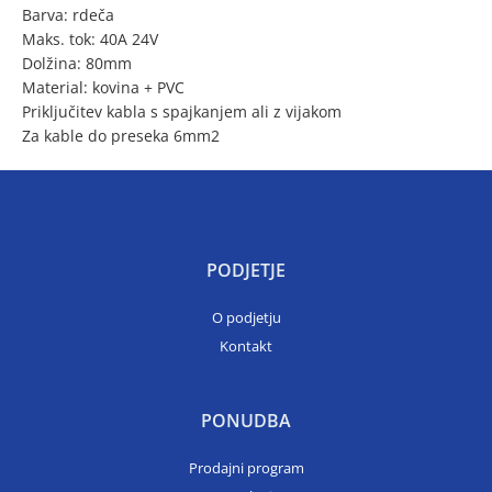
Barva: rdeča
Maks. tok: 40A 24V
Dolžina: 80mm
Material: kovina + PVC
Priključitev kabla s spajkanjem ali z vijakom
Za kable do preseka 6mm2
PODJETJE
O podjetju
Kontakt
PONUDBA
Prodajni program