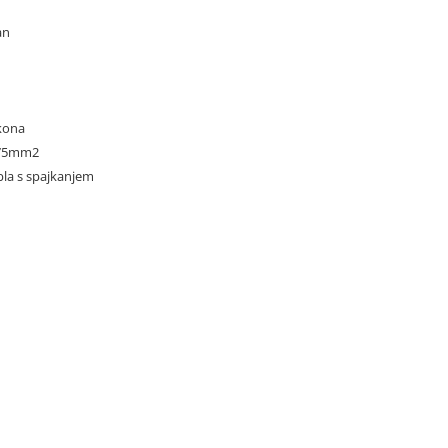
an
ikona
,75mm2
abla s spajkanjem