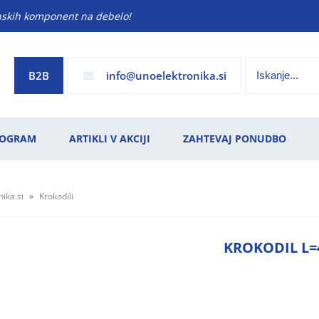
anskih komponent na debelo!
B2B
info
unoelektronika.si
ROGRAM
ARTIKLI V AKCIJI
ZAHTEVAJ PONUDBO
ika.si
Krokodili
KROKODIL L=