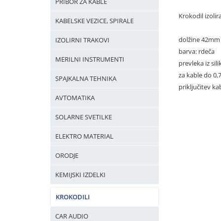
PRIBOR ZA KABLE
Krokodil izolir
KABELSKE VEZICE, SPIRALE
dolžine 42mm
IZOLIRNI TRAKOVI
barva: rdeča
MERILNI INSTRUMENTI
prevleka iz sil
za kable do 0
SPAJKALNA TEHNIKA
priključitev k
AVTOMATIKA
SOLARNE SVETILKE
ELEKTRO MATERIAL
ORODJE
KEMIJSKI IZDELKI
KROKODILI
CAR AUDIO