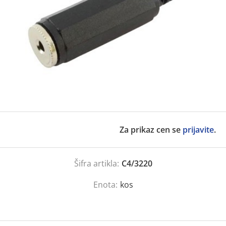
Za prikaz cen se
prijavite
.
Šifra artikla:
C4/3220
Enota:
kos