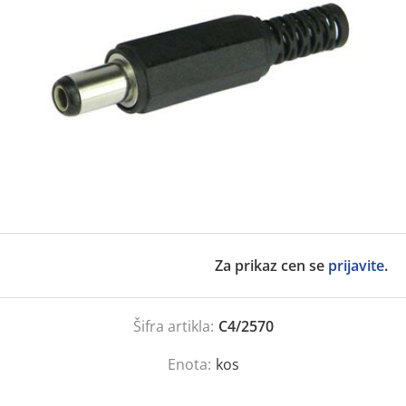
Za prikaz cen se
prijavite
.
Šifra artikla:
C4/2570
Enota:
kos