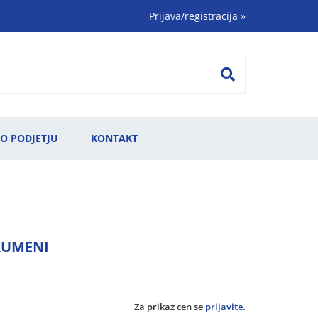
Prijava/registracija
»
O PODJETJU
KONTAKT
RUMENI
Za prikaz cen se
prijavite
.