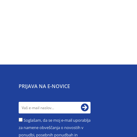
PRIJAVA NA E-NOVICE
Soglašam, da se moj e-mail uporablja
za namene obveščanja o novostih v
ponudbi, posebnih ponudbah in