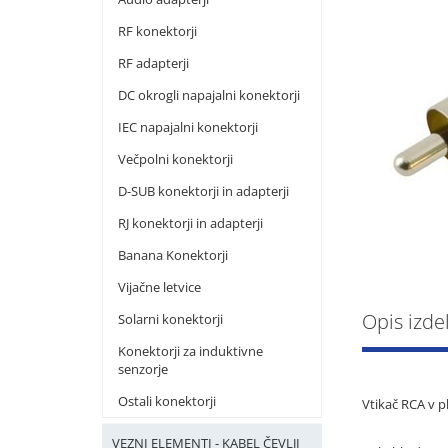
RF konektorji
RF adapterji
DC okrogli napajalni konektorji
IEC napajalni konektorji
Večpolni konektorji
D-SUB konektorji in adapterji
RJ konektorji in adapterji
Banana Konektorji
Vijačne letvice
Opis izde
Solarni konektorji
Konektorji za induktivne
senzorje
Ostali konektorji
Vtikač RCA v pl
VEZNI ELEMENTI - KABEL ČEVLJI