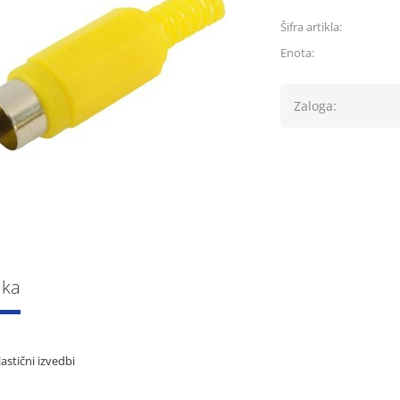
Šifra artikla:
Enota:
Zaloga:
lka
astični izvedbi