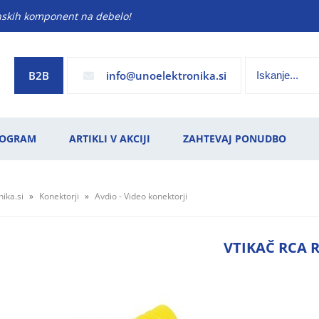
anskih komponent na debelo!
B2B
info
unoelektronika.si
ROGRAM
ARTIKLI V AKCIJI
ZAHTEVAJ PONUDBO
ika.si
Konektorji
Avdio - Video konektorji
VTIKAČ RCA 