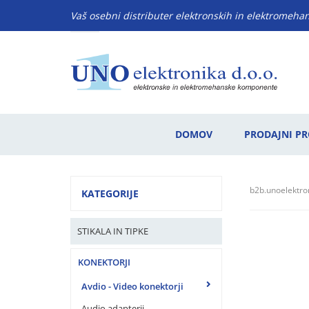
Vaš osebni distributer elektronskih in elektromeh
DOMOV
PRODAJNI P
b2b.unoelektron
KATEGORIJE
STIKALA IN TIPKE
KONEKTORJI
Avdio - Video konektorji
Audio adapterji