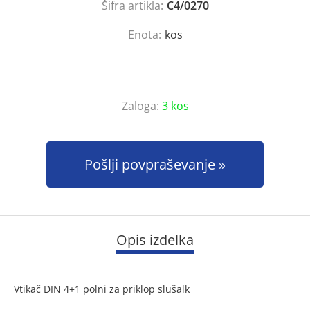
Šifra artikla:
C4/0270
Enota:
kos
Zaloga:
3 kos
Pošlji povpraševanje
Opis izdelka
Vtikač DIN 4+1 polni za priklop slušalk